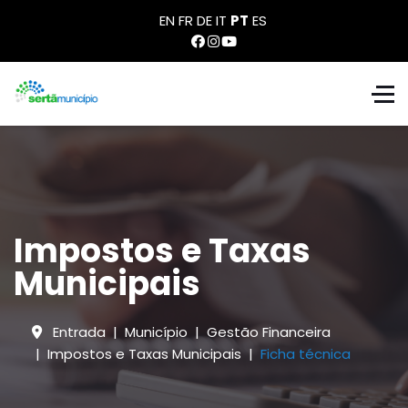
EN
FR
DE
IT
PT
ES
Impostos e Taxas
Municipais
Entrada
Município
Gestão Financeira
Impostos e Taxas Municipais
Ficha técnica