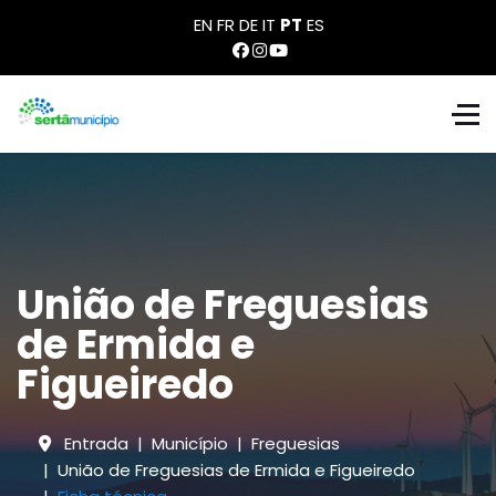
EN
FR
DE
IT
PT
ES
União de Freguesias
de Ermida e
Figueiredo
Entrada
Município
Freguesias
União de Freguesias de Ermida e Figueiredo